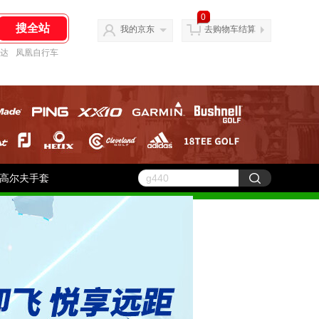
0
我的京东
去购物车结算
达
凤凰自行车
高尔夫手套