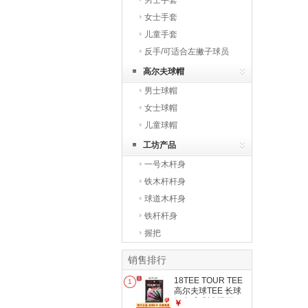
男士手套
女士手套
儿童手套
反手/可适合左撇子球员
高尔夫球帽
男士球帽
女士球帽
儿童球帽
工坊产品
一号木杆身
铁木杆杆身
球道木杆身
铁杆杆身
握把
销售排行
18TEE TOUR TEE
1
高尔夫球TEE 长球
钉发球球托 远距下
￥