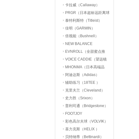
卡拉威（Callaway）
PRGR（日本超标远距离球
杆）
泰特利斯特（Titleist）
佳明（GARMIN）
倍视能（Bushnell）
NEW BALANCE
EVNROLL（全甜蜜点推
杆）
VOICE CADDIE（望远镜
分析仪）
MHONMA（日本高端品
牌）
阿迪达斯（Adidas）
辅助练习（18TEE ）
克里夫兰（Cleveland）
史力胜（Srixon）
普利司通（Bridgestone）
FOOTJOY
彩色高尔夫球（VOLVIK）
喜力克斯（HELIX ）
贝特纳蒂（Bettinardi）