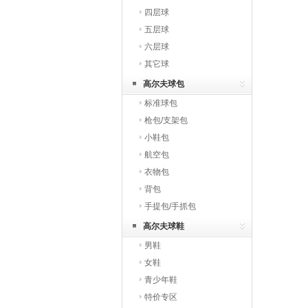
四层球
五层球
六层球
其它球
高尔夫球包
标准球包
枪包/支架包
小鞋包
航空包
衣物包
背包
手提包/手抓包
高尔夫球鞋
男鞋
女鞋
青少年鞋
特价专区