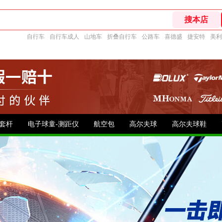
自行车
自行车成人
山地车
折叠自行车
公路车
喜德盛
捷安特
美利
套杆
电子球童-测距仪
航空包
高尔夫球
高尔夫球鞋