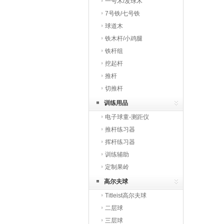
一号木/发球木
7号铁/七号铁
球道木
铁木杆/小鸡腿
铁杆组
挖起杆
推杆
切推杆
训练用品
电子球童-测距仪
推杆练习器
挥杆练习器
训练辅助
定制果岭
高尔夫球
Titleist高尔夫球
二层球
三层球